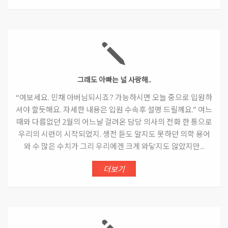
그래도 아빠는 널 사랑해..
“여보세요. 민채 아버님되시죠? 가능하시면 오늘 중으로 입원하
셔야 할듯해요. 자세한 내용은 입원 수속후 설명 드릴께요.” 여느
때와 다름없던 2월의 어느날 걸려온 담당 의사의 전화 한 통으로
우리의 시련이 시작되었지. 생전 듣도 알지도 못하던 의학 용어
와 수 많은 수치가 그리 우리에겐 크게 와닿지도 않았지만...
더보기