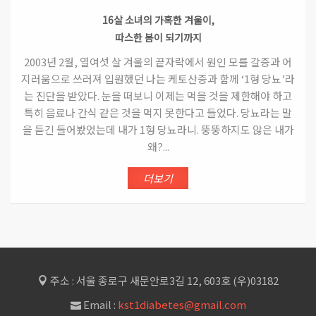
16살 소녀의 가혹한 겨울이,
따스한 봄이 되기까지
2003년 2월, 열여섯 살 겨울의 끝자락에서 원인 모를 갈증과 어
지러움으로 쓰러져 입원했던 나는 케토산증과 함께 ‘1형 당뇨’라
는 진단을 받았다. 눈을 떠보니 이제는 먹을 것을 제한해야 하고
특히 음료나 간식 같은 것을 먹지 못한다고 들었다. 당뇨라는 말
을 듣긴 들어봤었는데 내가 1형 당뇨라니. 뚱뚱하지도 않은 내가
왜?...
더보기
주소 : 서울 종로구 새문안로3길 12, 603호 (우)03182
Email :
kst1diabetes@gmail.com