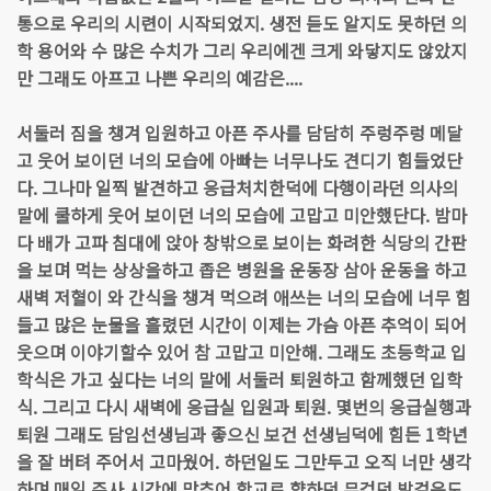
통으로 우리의 시련이 시작되었지. 생전 듣도 알지도 못하던 의
학 용어와 수 많은 수치가 그리 우리에겐 크게 와닿지도 않았지
만 그래도 아프고 나쁜 우리의 예감은....
서둘러 짐을 챙겨 입원하고 아픈 주사를 담담히 주렁주렁 메달
고 웃어 보이던 너의 모습에 아빠는 너무나도 견디기 힘들었단
다. 그나마 일찍 발견하고 응급처치한덕에 다행이라던 의사의
말에 쿨하게 웃어 보이던 너의 모습에 고맙고 미안했단다. 밤마
다 배가 고파 침대에 앉아 창밖으로 보이는 화려한 식당의 간판
을 보며 먹는 상상을하고 좁은 병원을 운동장 삼아 운동을 하고
새벽 저혈이 와 간식을 챙겨 먹으려 애쓰는 너의 모습에 너무 힘
들고 많은 눈물을 흘렸던 시간이 이제는 가슴 아픈 추억이 되어
웃으며 이야기할수 있어 참 고맙고 미안해. 그래도 초등학교 입
학식은 가고 싶다는 너의 말에 서둘러 퇴원하고 함께했던 입학
식. 그리고 다시 새벽에 응급실 입원과 퇴원. 몇번의 응급실행과
퇴원 그래도 담임선생님과 좋으신 보건 선생님덕에 힘든 1학년
을 잘 버텨 주어서 고마웠어. 하던일도 그만두고 오직 너만 생각
하며 매일 주사 시간에 맞추어 학교로 향하던 무겁던 발걸음도