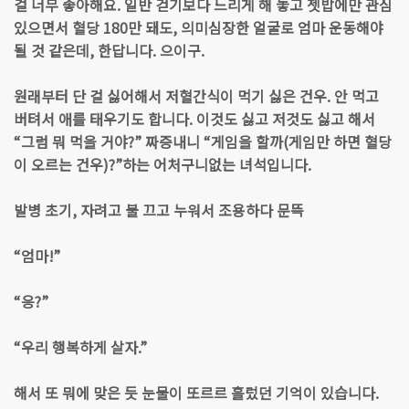
걸 너무 좋아해요. 일반 걷기보다 느리게 해 놓고 젯밥에만 관심
있으면서 혈당 180만 돼도, 의미심장한 얼굴로 엄마 운동해야
될 것 같은데, 한답니다. 으이구.
원래부터 단 걸 싫어해서 저혈간식이 먹기 싫은 건우. 안 먹고
버텨서 애를 태우기도 합니다. 이것도 싫고 저것도 싫고 해서
“그럼 뭐 먹을 거야?” 짜증내니 “게임을 할까(게임만 하면 혈당
이 오르는 건우)?”하는 어처구니없는 녀석입니다.
발병 초기, 자려고 불 끄고 누워서 조용하다 문뜩
“엄마!”
“응?”
“우리 행복하게 살자.”
해서 또 뭐에 맞은 듯 눈물이 또르르 흘렀던 기억이 있습니다.