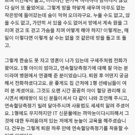
르며 미안해서 울고, 이러다간 손가락 하나하나 남아나지 않겠
다 싶어 또 울었어요. 그렇게 밤을 하얗게 새우며 아무도 없는
작은방에 들어갔는데 숨이 막혀 오더라구요. 누울 수도 없고, 앉
을 수도 없고, 가만히 서 있을 수도 없어서 방에서 계속 원을 그
리며 걷고 또 걷고 가슴을 치며 어떻게 해야 하지? 이렇게는, 매
일이 이렇다면 이렇게 살 수는 없을 것 같은데 방을 돌고 또 돌
고.
그렇게 한숨도 못 자고 영혼이 나가 있는데 구세주처럼 전화가
왔어요. 1형 아이의 엄마고, 연속혈당측정기에 대해 잘 아는 분
이라며 병원에서 연결해 준 분이었습니다. 퇴원 후 어떤지 궁금
해서 전화하셨다고요. 운 좋게도 집 근처에 1형 선배님들이 여
러 분 계셨어요. 그것도 오랜 시간 꼼꼼히 아이 혈당 관리해 오
시면서 베테랑이 되신 분들이셔서 다 같이 나와 조언해 주시고,
연속혈당측정기 빌려 달아주시며 사용법도 세세히 알려 주셨어
요. 1형에도 무지하지만 IT 신문물에는 까막눈이다시피해서 그
것에 대한 두려움마저 있는 저에게 눈높이 교육을 해주셨습니
다. 건우는 그렇게 퇴원 하루 만에 연속혈당측정기를 착용할 수