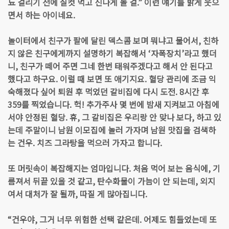
뇨 걸리기 전에 실컷 먹고 신나게 놀 걸.” 이런 얘기를 밝게 웃으
면서 하는 아이네요.
놀이터에서 친구가 팔에 달린 덱스콤 보며 뭐냐고 물어서, 친하
지 않은 친구에게까지 설명하기 복잡해서 ‘자폭장치’라고 했더
니, 친구가 떼어 주면 그네 한번 태워주겠다고 해서 안 된다고
했다고 하구요. 이럴 때 보면 또 애기지요. 혈당 관리에 조금 익
숙해졌다 싶어 퇴원 후 먹었던 갈비집에 다시 도전. 8시간 후
359를 찍었습니다. 헉! 추가주사 몇 번에 밤새 지켜보고 아침에
서야 안정된 혈당. 휴, 그 갈비집은 우리랑 안 맞나 보다, 하고 있
는데 주말이니 남원 이모집에 놀러 가자며 남원 맛집을 검색하
는 건우. 치즈 그라탕을 먹으러 가자고 합니다.
또 머릿속이 복잡해지는 엄마입니다. 처음 먹어 보는 음식에, 기
름져서 뒤끝 있을 것 같고, 탄수화물이 가늠이 안 되는데, 외지
여서 대처가 잘 될까, 따질 게 많아집니다.
“건우야, 그거 너무 위험한 선택 같은데. 어제도 힘들었는데 또