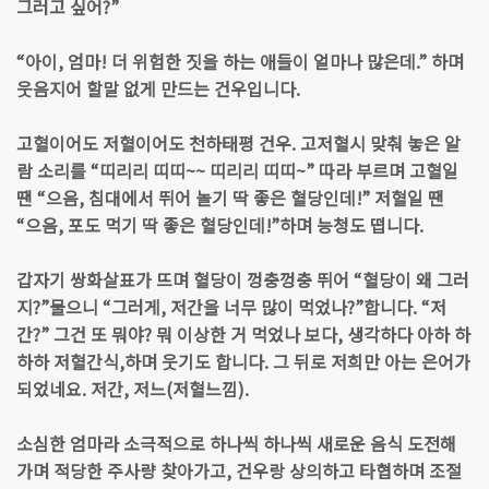
그러고 싶어?”
“아이, 엄마! 더 위험한 짓을 하는 애들이 얼마나 많은데.” 하며
웃음지어 할말 없게 만드는 건우입니다.
고혈이어도 저혈이어도 천하태평 건우. 고저혈시 맞춰 놓은 알
람 소리를 “띠리리 띠띠~~ 띠리리 띠띠~” 따라 부르며 고혈일
땐 “으음, 침대에서 뛰어 놀기 딱 좋은 혈당인데!” 저혈일 땐
“으음, 포도 먹기 딱 좋은 혈당인데!”하며 능청도 떱니다.
갑자기 쌍화살표가 뜨며 혈당이 껑충껑충 뛰어 “혈당이 왜 그러
지?”물으니 “그러게, 저간을 너무 많이 먹었나?”합니다. “저
간?” 그건 또 뭐야? 뭐 이상한 거 먹었나 보다, 생각하다 아하 하
하하 저혈간식,하며 웃기도 합니다. 그 뒤로 저희만 아는 은어가
되었네요. 저간, 저느(저혈느낌).
소심한 엄마라 소극적으로 하나씩 하나씩 새로운 음식 도전해
가며 적당한 주사량 찾아가고, 건우랑 상의하고 타협하며 조절