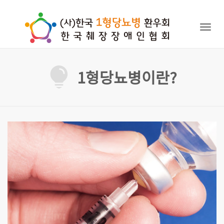
Togg
navig
1형당뇨병이란?