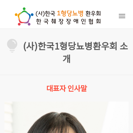
Togg
navig
(사)한국1형당뇨병환우회 소
개
대표자 인사말